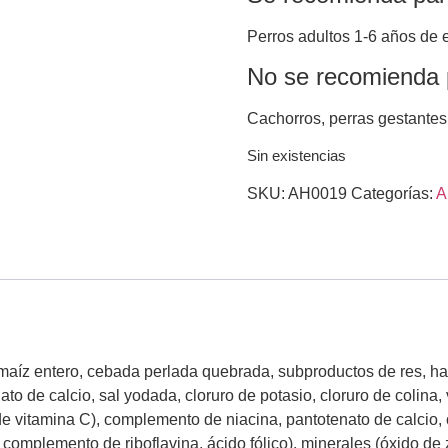
Perros adultos 1-6 años de 
No se recomienda 
Cachorros, perras gestantes
Sin existencias
SKU:
AH0019
Categorías:
A
maíz entero, cebada perlada quebrada, subproductos de res, har
to de calcio, sal yodada, cloruro de potasio, cloruro de colina
 de vitamina C), complemento de niacina, pantotenato de calcio
complemento de riboflavina, ácido fólico), minerales (óxido de 