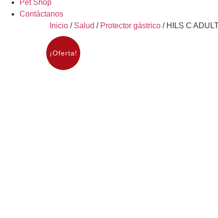
Pet Shop
Contáctanos
Inicio
/
Salud
/
Protector gástrico
/ HILS C ADUL
¡Oferta!