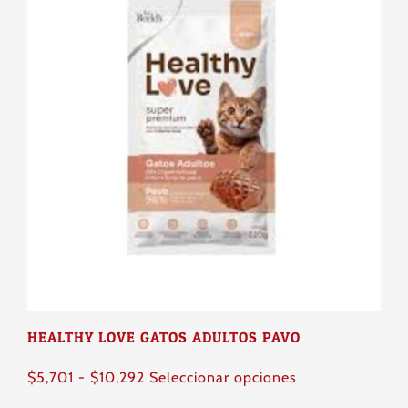
HEALTHY LOVE GATOS ADULTOS PAVO
Rango
Este
$
5,701
-
$
10,292
Seleccionar opciones
de
producto