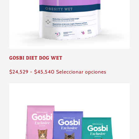
elegir
en
la
página
de
producto
GOSBI DIET DOG WET
Rango
Este
$
24,529
-
$
45,540
Seleccionar opciones
de
producto
precios:
tiene
desde
múltiples
$24,529
variantes.
hasta
Las
$45,540
opciones