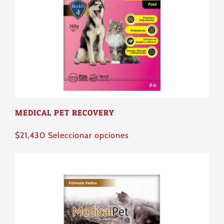
MEDICAL PET RECOVERY
Este
$
21,430
Seleccionar opciones
producto
tiene
múltiples
variantes.
Las