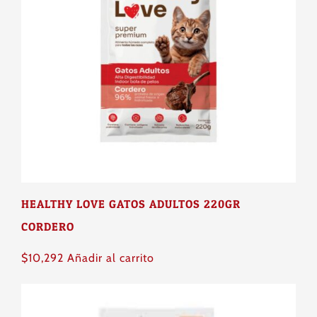
$304,393
opciones
se
pueden
elegir
en
la
página
de
producto
HEALTHY LOVE GATOS ADULTOS 220GR
CORDERO
$
10,292
Añadir al carrito