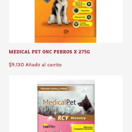
elegir
en
la
página
de
producto
MEDICAL PET ONC PERROS X 275G
$
9,130
Añadir al carrito