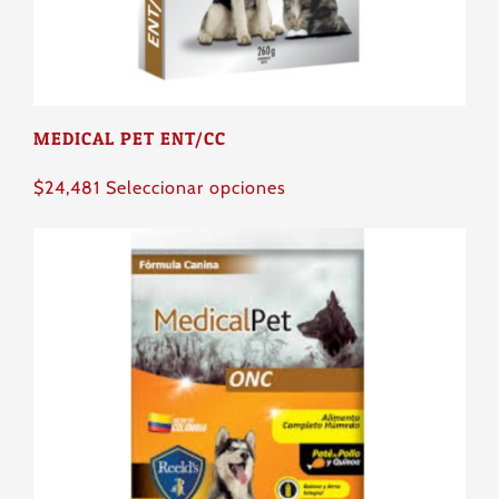
la
página
de
producto
MEDICAL PET ENT/CC
Este
$
24,481
Seleccionar opciones
producto
tiene
múltiples
variantes.
Las
opciones
se
pueden