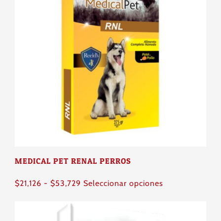
hasta
Las
$56,083
opciones
se
pueden
elegir
en
la
página
de
producto
MEDICAL PET RENAL PERROS
Rango
Este
$
21,126
-
$
53,729
Seleccionar opciones
de
producto
precios:
tiene