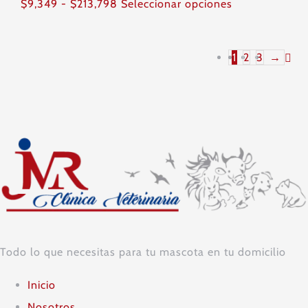
Rango
Este
$
9,349
-
$
213,798
Seleccionar opciones
de
producto
precios:
tiene
1
2
3
→
desde
múltiples
$9,349
variantes.
hasta
Las
$213,798
opciones
se
pueden
elegir
en
la
Todo lo que necesitas para tu mascota en tu domicilio
página
Inicio
de
Nosotros