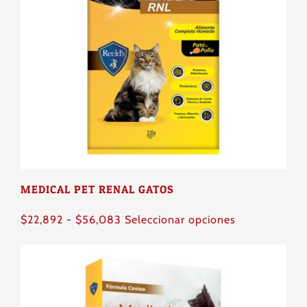
opciones
se
pueden
elegir
en
la
página
de
producto
MEDICAL PET RENAL GATOS
Rango
Este
$
22,892
-
$
56,083
Seleccionar opciones
de
producto
precios:
tiene
desde
múltiples
$22,892
variantes.