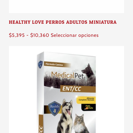
página
de
producto
HEALTHY LOVE PERROS ADULTOS MINIATURA
Rango
Este
$
5,395
-
$
10,360
Seleccionar opciones
de
producto
precios:
tiene
desde
múltiples
$5,395
variantes.
hasta
Las
$10,360
opciones
se
pueden
elegir
en