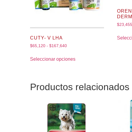
OREN
DERM
$
23,45
CUTY- V LHA
Selecc
$
65,120
-
$
167,640
Seleccionar opciones
Productos relacionados