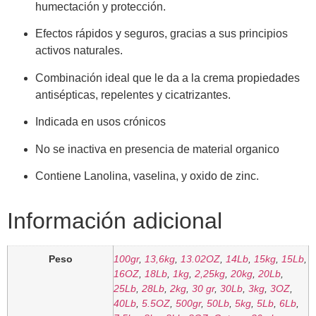
humectación y protección.
Efectos rápidos y seguros, gracias a sus principios
activos naturales.
Combinación ideal que le da a la crema propiedades
antisépticas, repelentes y cicatrizantes.
Indicada en usos crónicos
No se inactiva en presencia de material organico
Contiene Lanolina, vaselina, y oxido de zinc.
Información adicional
Peso
100gr
,
13,6kg
,
13.02OZ
,
14Lb
,
15kg
,
15Lb
,
16OZ
,
18Lb
,
1kg
,
2,25kg
,
20kg
,
20Lb
,
25Lb
,
28Lb
,
2kg
,
30 gr
,
30Lb
,
3kg
,
3OZ
,
40Lb
,
5.5OZ
,
500gr
,
50Lb
,
5kg
,
5Lb
,
6Lb
,