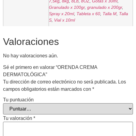
7,5kg
,
8kg
,
8Lb
,
8OZ
,
Gotas x 30ml
,
Granulado x 100gr
,
granulado x 200gr
,
Spray x 20ml
,
Tableta x 60
,
Talla M
,
Talla
S
,
Vial x 10ml
Valoraciones
No hay valoraciones aún.
Sé el primero en valorar “ORENDA CREMA
DERMATOLÓGICA”
Tu dirección de correo electrónico no será publicada.
Los
campos obligatorios están marcados con
*
Tu puntuación
Tu valoración
*