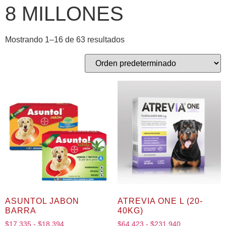
8 MILLONES
Mostrando 1–16 de 63 resultados
ASUNTOL JABON
ATREVIA ONE L (20-
BARRA
40KG)
$
17,335
-
$
18,394
$
64,423
-
$
231,940