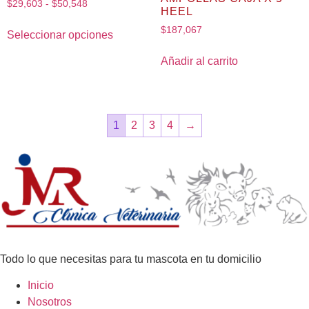
$
29,603
-
$
50,548
HEEL
$
187,067
Seleccionar opciones
Añadir al carrito
1
2
3
4
→
Todo lo que necesitas para tu mascota en tu domicilio
Inicio
Nosotros