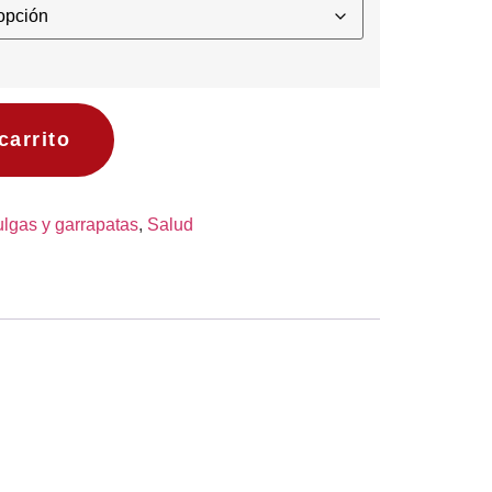
carrito
ulgas y garrapatas
,
Salud