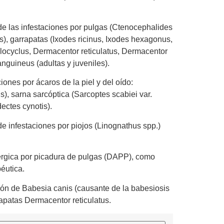
de las infestaciones por pulgas (Ctenocephalides
s), garrapatas (Ixodes ricinus, Ixodes hexagonus,
olocyclus, Dermacentor reticulatus, Dermacentor
anguineus (adultas y juveniles).
iones por ácaros de la piel y del oído:
, sarna sarcóptica (Sarcoptes scabiei var.
dectes cynotis).
e infestaciones por piojos (Linognathus spp.)
alérgica por picadura de pulgas (DAPP), como
péutica.
ión de Babesia canis (causante de la babesiosis
rapatas Dermacentor reticulatus.