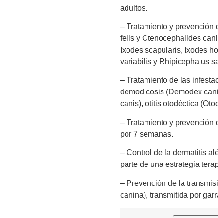
adultos.
– Tratamiento y prevención 
felis y Ctenocephalides cani
Ixodes scapularis, Ixodes h
variabilis y Rhipicephalus s
– Tratamiento de las infestac
demodicosis (Demodex canis)
canis), otitis otodéctica (Oto
– Tratamiento y prevención d
por 7 semanas.
– Control de la dermatitis 
parte de una estrategia tera
– Prevención de la transmis
canina), transmitida por gar