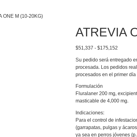
A ONE M (10-20KG)
ATREVIA O
$
51,337
-
$
175,152
Su pedido será entregado ent
procesada. Los pedidos real
procesados en el primer día 
Formulación
Fluralaner 200 mg, excipient
masticable de 4,000 mg.
Indicaciones:
Para el control de infestaci
(garrapatas, pulgas y ácaro
ya sea en perros jóvenes (p