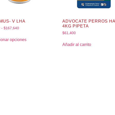
MUS- V LHA
ADVOCATE PERROS H
4KG PIPETA
0
-
$
167,640
$
61,400
ionar opciones
Añadir al carrito