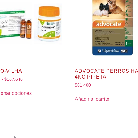
O-V LHA
ADVOCATE PERROS H
4KG PIPETA
0
-
$
167,640
$
61,400
ionar opciones
Añadir al carrito