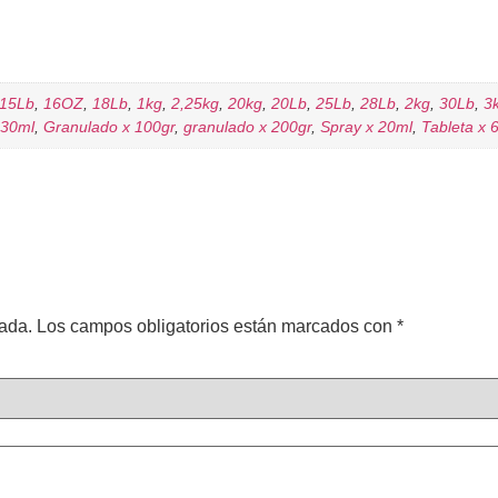
15Lb
,
16OZ
,
18Lb
,
1kg
,
2,25kg
,
20kg
,
20Lb
,
25Lb
,
28Lb
,
2kg
,
30Lb
,
3
 30ml
,
Granulado x 100gr
,
granulado x 200gr
,
Spray x 20ml
,
Tableta x 
cada.
Los campos obligatorios están marcados con
*