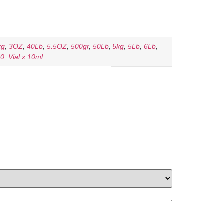
kg
,
3OZ
,
40Lb
,
5.5OZ
,
500gr
,
50Lb
,
5kg
,
5Lb
,
6Lb
,
60
,
Vial x 10ml