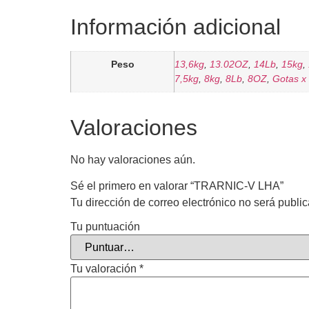
Información adicional
Peso
13,6kg
,
13.02OZ
,
14Lb
,
15kg
,
7,5kg
,
8kg
,
8Lb
,
8OZ
,
Gotas x
Valoraciones
No hay valoraciones aún.
Sé el primero en valorar “TRARNIC-V LHA”
Tu dirección de correo electrónico no será publi
Tu puntuación
Tu valoración
*