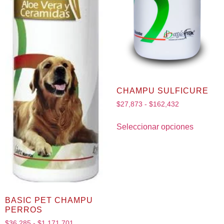
CHAMPU SULFICURE
$
27,873
-
$
162,432
Seleccionar opciones
BASIC PET CHAMPU
PERROS
$
36,285
-
$
1,171,701