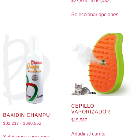
$
27,873
-
$
162,432
Seleccionar opciones
CEPILLO
VAPORIZADOR
BAXIDIN CHAMPU
$
15,587
$
32,217
-
$
380,552
Añadir al carrito
Seleccionar opciones