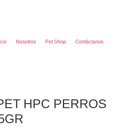
icio
Nosotros
Pet Shop
Contáctanos
PET HPC PERROS
75GR