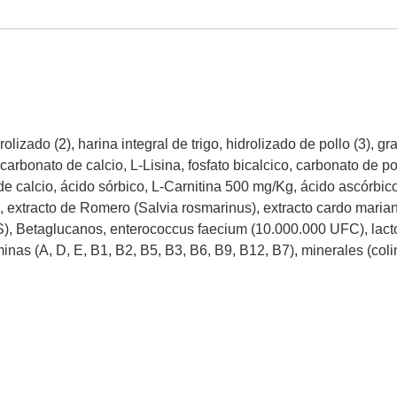
lizado (2), harina integral de trigo, hidrolizado de pollo (3), g
 carbonato de calcio, L-Lisina, fosfato bicalcico, carbonato de 
 de calcio, ácido sórbico, L-Carnitina 500 mg/Kg, ácido ascórbico
le), extracto de Romero (Salvia rosmarinus), extracto cardo mar
, Betaglucanos, enterococcus faecium (10.000.000 UFC), lacto
inas (A, D, E, B1, B2, B5, B3, B6, B9, B12, B7), minerales (col