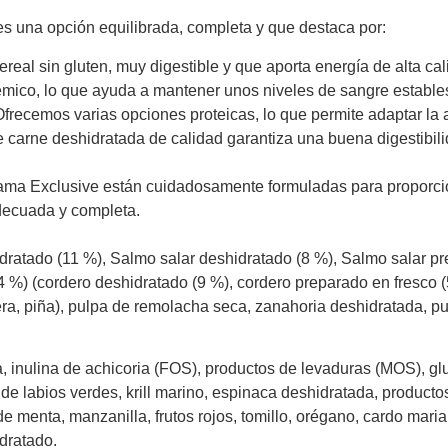
 es una opción equilibrada, completa y que destaca por:
ereal sin gluten, muy digestible y que aporta energía de alta ca
lucémico, lo que ayuda a mantener unos niveles de sangre estable
frecemos varias opciones proteicas, lo que permite adaptar la 
e carne deshidratada de calidad garantiza una buena digestibi
ama Exclusive están cuidadosamente formuladas para proporcion
decuada y completa.
atado (11 %), Salmo salar deshidratado (8 %), Salmo salar pre
 %) (cordero deshidratado (9 %), cordero preparado en fresco (5 
era, piña), pulpa de remolacha seca, zanahoria deshidratada, p
inulina de achicoria (FOS), productos de levaduras (MOS), gl
 de labios verdes, krill marino, espinaca deshidratada, producto
 de menta, manzanilla, frutos rojos, tomillo, orégano, cardo maria
idratado.