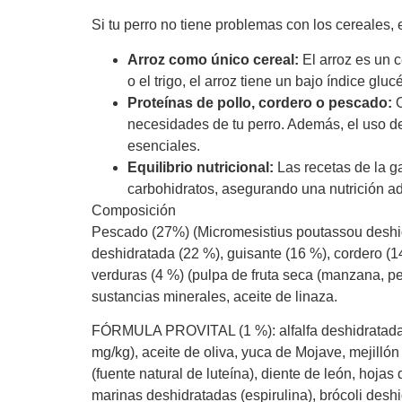
Si tu perro no tiene problemas con los cereales,
Arroz como único cereal:
El arroz es un c
o el trigo, el arroz tiene un bajo índice g
Proteínas de pollo, cordero o pescado:
O
necesidades de tu perro. Además, el uso d
esenciales.
Equilibrio nutricional:
Las recetas de la g
carbohidratos, asegurando una nutrición a
Composición
Pescado (27%) (Micromesistius poutassou deshidr
deshidratada (22 %), guisante (16 %), cordero (14
verduras (4 %) (pulpa de fruta seca (manzana, p
sustancias minerales, aceite de linaza.
FÓRMULA PROVITAL (1 %): alfalfa deshidratada, 
mg/kg), aceite de oliva, yuca de Mojave, mejillón
(fuente natural de luteína), diente de león, hojas
marinas deshidratadas (espirulina), brócoli desh