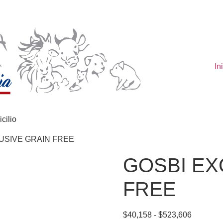
In
cilio
USIVE GRAIN FREE
GOSBI EX
FREE
$
40,158
-
$
523,606