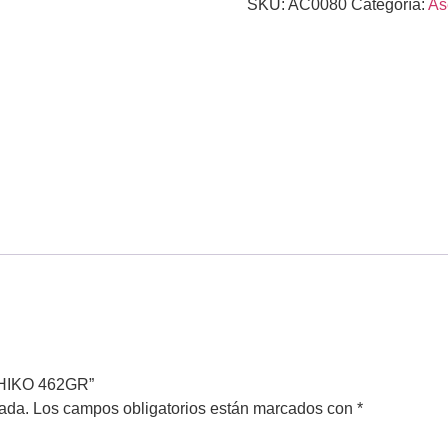
SKU:
AC0080
Categoría:
As
CHIKO 462GR”
cada.
Los campos obligatorios están marcados con
*