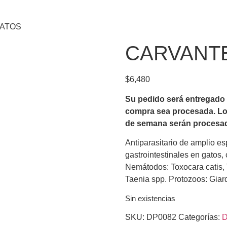
GATOS
CARVANT
$
6,480
Su pedido será entregado en
compra sea procesada.
Lo
de semana serán procesados
Antiparasitario de amplio esp
gastrointestinales en gatos
Nemátodos: Toxocara catis,
Taenia spp. Protozoos: Giard
Sin existencias
SKU:
DP0082
Categorías:
D