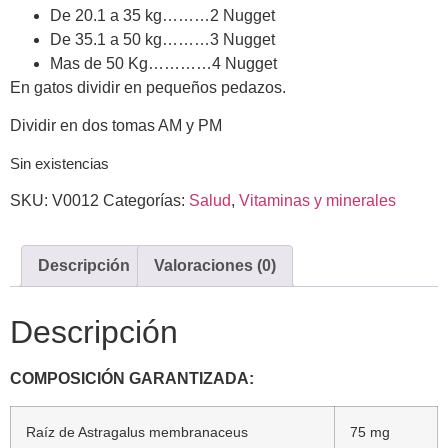
De 20.1 a 35 kg………2 Nugget
De 35.1 a 50 kg………3 Nugget
Mas de 50 Kg…………4 Nugget
En gatos dividir en pequeños pedazos.
Dividir en dos tomas AM y PM
Sin existencias
SKU:
V0012
Categorías:
Salud
,
Vitaminas y minerales
Descripción
Valoraciones (0)
Descripción
COMPOSICIÓN GARANTIZADA:
Raíz de Astragalus membranaceus
75 mg