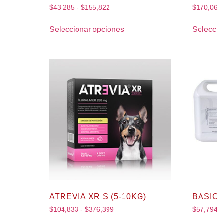
$
43,285
-
$
155,822
$
170,0
Seleccionar opciones
Selecc
ATREVIA XR S (5-10KG)
BASIC
$
104,833
-
$
376,399
$
57,79