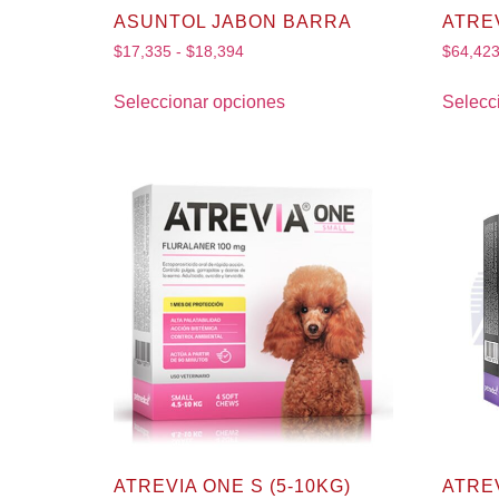
ASUNTOL JABON BARRA
ATREV
$
17,335
-
$
18,394
$
64,42
Seleccionar opciones
Selecc
ATREVIA ONE S (5-10KG)
ATREV