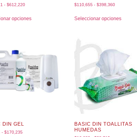
61
-
$
612,220
$
110,655
-
$
398,360
ionar opciones
Seleccionar opciones
 DIN GEL
BASIC DIN TOALLITAS
HUMEDAS
4
-
$
170,235