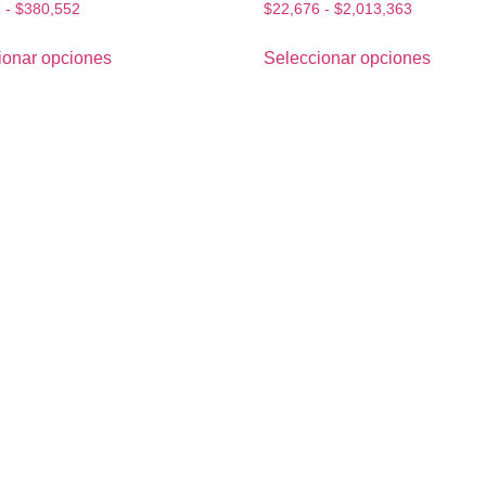
7
-
$
380,552
$
22,676
-
$
2,013,363
ionar opciones
Seleccionar opciones