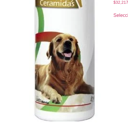
$
32,21
Selecc