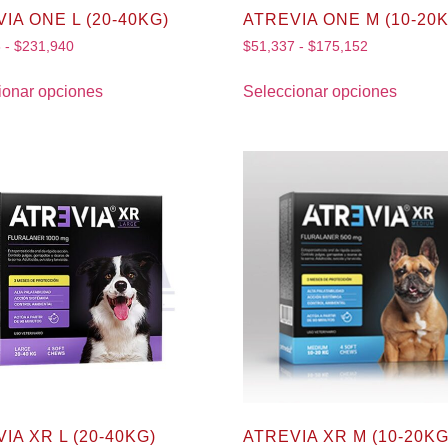
IA ONE L (20-40KG)
ATREVIA ONE M (10-20
3
-
$
231,940
$
51,337
-
$
175,152
ionar opciones
Seleccionar opciones
IA XR L (20-40KG)
ATREVIA XR M (10-20KG