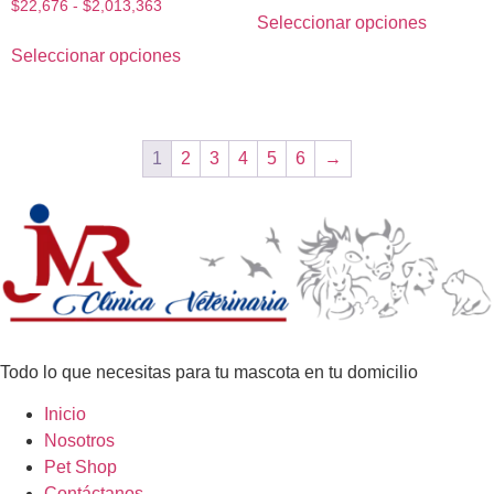
$
22,676
-
$
2,013,363
Seleccionar opciones
Seleccionar opciones
1
2
3
4
5
6
→
Todo lo que necesitas para tu mascota en tu domicilio
Inicio
Nosotros
Pet Shop
Contáctanos