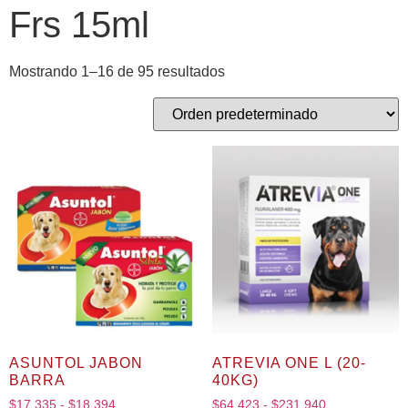
Frs 15ml
Mostrando 1–16 de 95 resultados
ASUNTOL JABON
ATREVIA ONE L (20-
BARRA
40KG)
$
17,335
-
$
18,394
$
64,423
-
$
231,940