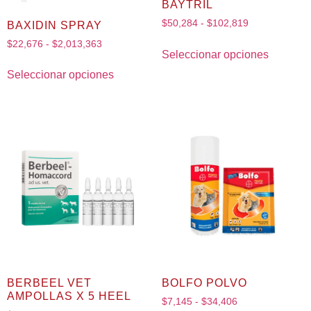
BAYTRIL
$
50,284
-
$
102,819
BAXIDIN SPRAY
$
22,676
-
$
2,013,363
Seleccionar opciones
Seleccionar opciones
BERBEEL VET
BOLFO POLVO
AMPOLLAS X 5 HEEL
$
7,145
-
$
34,406