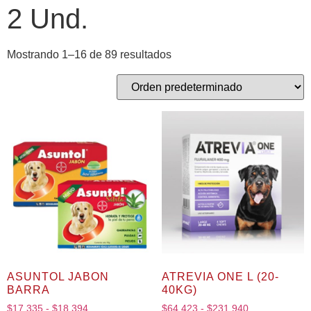
2 Und.
Mostrando 1–16 de 89 resultados
ASUNTOL JABON
ATREVIA ONE L (20-
BARRA
40KG)
$
17,335
-
$
18,394
$
64,423
-
$
231,940