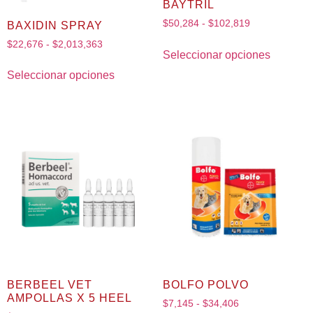
BAYTRIL
$
50,284
-
$
102,819
BAXIDIN SPRAY
$
22,676
-
$
2,013,363
Seleccionar opciones
Seleccionar opciones
BERBEEL VET
BOLFO POLVO
AMPOLLAS X 5 HEEL
$
7,145
-
$
34,406