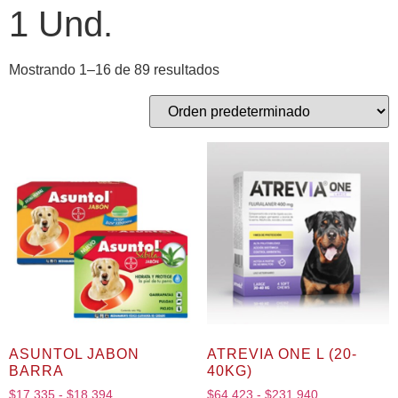
1 Und.
Mostrando 1–16 de 89 resultados
ASUNTOL JABON
ATREVIA ONE L (20-
BARRA
40KG)
$
17,335
-
$
18,394
$
64,423
-
$
231,940