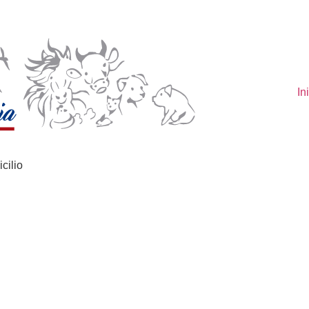
In
cilio